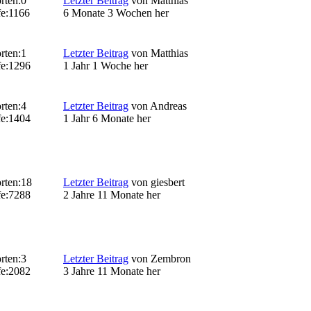
rten:
0
Letzter Beitrag
von
Matthias
e:
1166
6 Monate 3 Wochen her
rten:
1
Letzter Beitrag
von
Matthias
e:
1296
1 Jahr 1 Woche her
rten:
4
Letzter Beitrag
von
Andreas
e:
1404
1 Jahr 6 Monate her
rten:
18
Letzter Beitrag
von
giesbert
e:
7288
2 Jahre 11 Monate her
rten:
3
Letzter Beitrag
von
Zembron
e:
2082
3 Jahre 11 Monate her