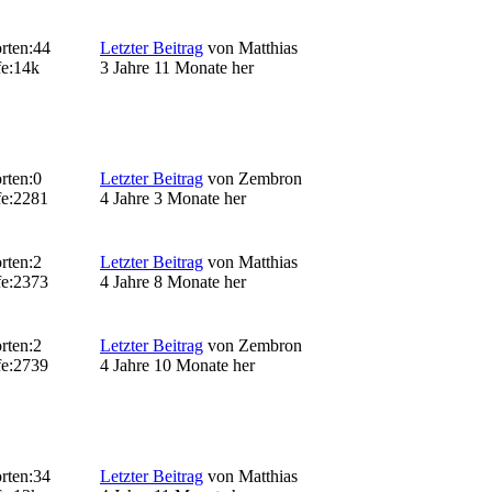
rten:
44
Letzter Beitrag
von
Matthias
e:
14k
3 Jahre 11 Monate her
rten:
0
Letzter Beitrag
von
Zembron
e:
2281
4 Jahre 3 Monate her
rten:
2
Letzter Beitrag
von
Matthias
e:
2373
4 Jahre 8 Monate her
rten:
2
Letzter Beitrag
von
Zembron
e:
2739
4 Jahre 10 Monate her
rten:
34
Letzter Beitrag
von
Matthias