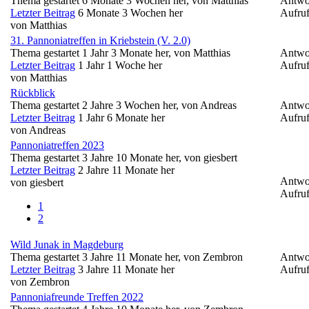
Thema gestartet 6 Monate 3 Wochen her, von
Matthias
Antwo
Letzter Beitrag
6 Monate 3 Wochen her
Aufruf
von
Matthias
31. Pannoniatreffen in Kriebstein (V. 2.0)
Thema gestartet 1 Jahr 3 Monate her, von
Matthias
Antwo
Letzter Beitrag
1 Jahr 1 Woche her
Aufruf
von
Matthias
Rückblick
Thema gestartet 2 Jahre 3 Wochen her, von
Andreas
Antwo
Letzter Beitrag
1 Jahr 6 Monate her
Aufruf
von
Andreas
Pannoniatreffen 2023
Thema gestartet 3 Jahre 10 Monate her, von
giesbert
Letzter Beitrag
2 Jahre 11 Monate her
Antwo
von
giesbert
Aufruf
1
2
Wild Junak in Magdeburg
Thema gestartet 3 Jahre 11 Monate her, von
Zembron
Antwo
Letzter Beitrag
3 Jahre 11 Monate her
Aufruf
von
Zembron
Pannoniafreunde Treffen 2022