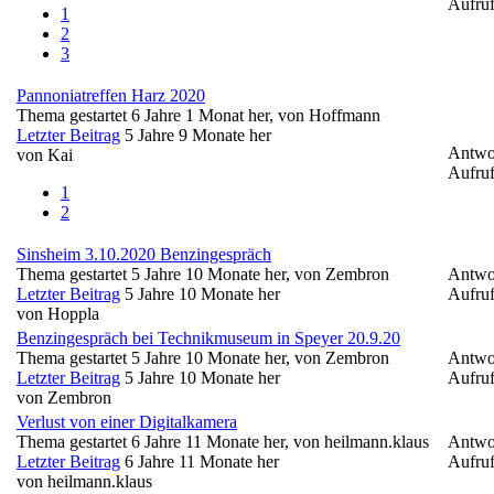
Aufruf
1
2
3
Pannoniatreffen Harz 2020
Thema gestartet 6 Jahre 1 Monat her, von
Hoffmann
Letzter Beitrag
5 Jahre 9 Monate her
Antwo
von
Kai
Aufruf
1
2
Sinsheim 3.10.2020 Benzingespräch
Thema gestartet 5 Jahre 10 Monate her, von
Zembron
Antwo
Letzter Beitrag
5 Jahre 10 Monate her
Aufruf
von
Hoppla
Benzingespräch bei Technikmuseum in Speyer 20.9.20
Thema gestartet 5 Jahre 10 Monate her, von
Zembron
Antwo
Letzter Beitrag
5 Jahre 10 Monate her
Aufruf
von
Zembron
Verlust von einer Digitalkamera
Thema gestartet 6 Jahre 11 Monate her, von
heilmann.klaus
Antwo
Letzter Beitrag
6 Jahre 11 Monate her
Aufruf
von
heilmann.klaus