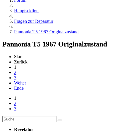
Forum
Hauptsektion
Fragen zur Reparatur
Pannonia T5 1967 Originalzustand
Pannonia T5 1967 Originalzustand
Start
Zurück
1
2
3
Weiter
Ende
1
2
3
Revelator