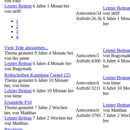
von
Paul
Letzter Beitrag
6 Jahre 1 Monat her
Letzter Beitra
von
striff
Antworten:
54
von
striff
Aufrufe:
26.3k
6 Jahre 1 Mon
1
her
2
3
4
Viele Teile abzugeben...
Letzter Beitra
Thema gestartet 9 Jahre 4 Monate her,
Antworten:
5
von
Bugymai
von
der janne
Aufrufe:
4360
6 Jahre 4 Mon
Letzter Beitrag
6 Jahre 4 Monate her
her
von
Bugymaik
Reibscheiben Kupplung Csepel 125
Letzter Beitra
Thema gestartet 6 Jahre 10 Monate
Antworten:
0
von
birne
her, von
birne
Aufrufe:
3211
6 Jahre 10 Mo
Letzter Beitrag
6 Jahre 10 Monate her
her
von
birne
Ersatzteile P10
Letzter Beitra
Thema gestartet 7 Jahre 2 Wochen
Antworten:
0
von
Matthias
her, von
Matthias
Aufrufe:
3793
7 Jahre 2 Woc
Letzter Beitrag
7 Jahre 2 Wochen her
her
von
Matthias
Blechteile