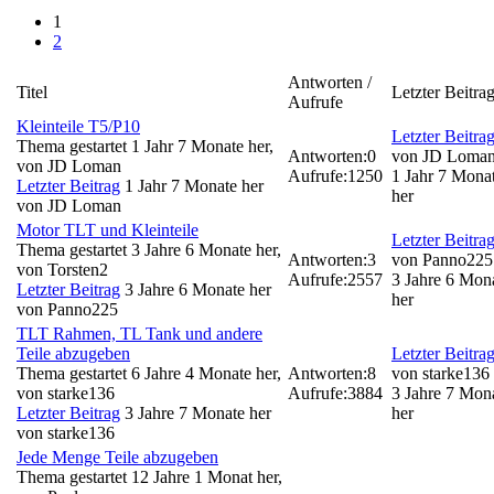
1
2
Antworten /
Titel
Letzter Beitra
Aufrufe
Kleinteile T5/P10
Letzter Beitra
Thema gestartet 1 Jahr 7 Monate her,
Antworten:
0
von
JD Loma
von
JD Loman
Aufrufe:
1250
1 Jahr 7 Mona
Letzter Beitrag
1 Jahr 7 Monate her
her
von
JD Loman
Motor TLT und Kleinteile
Letzter Beitra
Thema gestartet 3 Jahre 6 Monate her,
Antworten:
3
von
Panno225
von
Torsten2
Aufrufe:
2557
3 Jahre 6 Mon
Letzter Beitrag
3 Jahre 6 Monate her
her
von
Panno225
TLT Rahmen, TL Tank und andere
Teile abzugeben
Letzter Beitra
Thema gestartet 6 Jahre 4 Monate her,
Antworten:
8
von
starke136
von
starke136
Aufrufe:
3884
3 Jahre 7 Mon
Letzter Beitrag
3 Jahre 7 Monate her
her
von
starke136
Jede Menge Teile abzugeben
Thema gestartet 12 Jahre 1 Monat her,