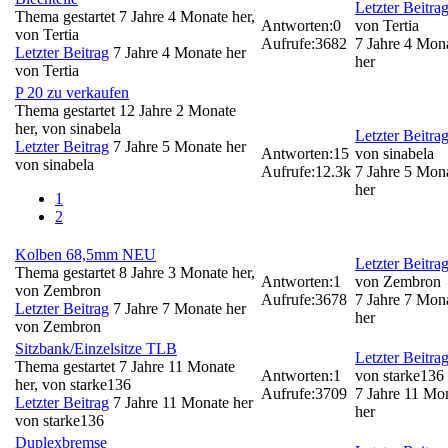
Letzter Beitra
Thema gestartet 7 Jahre 4 Monate her,
Antworten:
0
von
Tertia
von
Tertia
Aufrufe:
3682
7 Jahre 4 Mon
Letzter Beitrag
7 Jahre 4 Monate her
her
von
Tertia
P 20 zu verkaufen
Thema gestartet 12 Jahre 2 Monate
her, von
sinabela
Letzter Beitra
Letzter Beitrag
7 Jahre 5 Monate her
Antworten:
15
von
sinabela
von
sinabela
Aufrufe:
12.3k
7 Jahre 5 Mon
her
1
2
Kolben 68,5mm NEU
Letzter Beitra
Thema gestartet 8 Jahre 3 Monate her,
Antworten:
1
von
Zembron
von
Zembron
Aufrufe:
3678
7 Jahre 7 Mon
Letzter Beitrag
7 Jahre 7 Monate her
her
von
Zembron
Sitzbank/Einzelsitze TLB
Letzter Beitra
Thema gestartet 7 Jahre 11 Monate
Antworten:
1
von
starke136
her, von
starke136
Aufrufe:
3709
7 Jahre 11 Mo
Letzter Beitrag
7 Jahre 11 Monate her
her
von
starke136
Duplexbremse