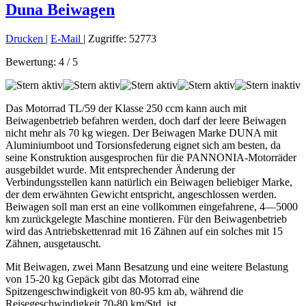
Duna Beiwagen
Drucken
|
E-Mail
| Zugriffe: 52773
Bewertung:
4
/
5
Das Motorrad TL/59 der Klasse 250 ccm kann auch mit
Beiwagenbetrieb befahren werden, doch darf der leere Beiwagen
nicht mehr als 70 kg wiegen. Der Beiwagen Marke DUNA mit
Aluminiumboot und Torsionsfederung eignet sich am besten, da
seine Konstruktion ausgesprochen für die PANNONIA-Motorräder
ausgebildet wurde. Mit entsprechender Änderung der
Verbindungsstellen kann natürlich ein Beiwagen beliebiger Marke,
der dem erwähnten Gewicht entspricht, angeschlossen werden.
Beiwagen soll man erst an eine vollkommen eingefahrene, 4—5000
km zurückgelegte Maschine montieren. Für den Beiwagenbetrieb
wird das Antriebskettenrad mit 16 Zähnen auf ein solches mit 15
Zähnen, ausgetauscht.
Mit Beiwagen, zwei Mann Besatzung und eine weitere Belastung
von 15-20 kg Gepäck gibt das Motorrad eine
Spitzengeschwindigkeit von 80-95 km ab, während die
Reisegeschwindigkeit 70-80 km/Std. ist.