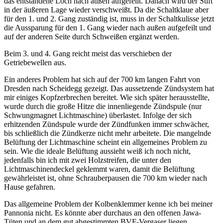
das
entstandene Loch nach außen aufgefeilt. Danach wird der Stift
in der äußeren Lage wieder verschweißt. Da die Schaltklaue aber
für den 1. und 2. Gang zuständig ist,
muss in der Schaltkulisse jetzt
die Aussparung für den 1. Gang wieder nach außen aufgefeilt und
auf der anderen Seite durch Schweißen ergänzt werden.
Beim 3. und 4. Gang reicht meist das verschieben der
Getriebewellen aus.
Ein anderes Problem hat sich auf der 700 km langen Fahrt von
Dresden nach Scheidegg gezeigt. Das aussetzende Zündsystem hat
mir einiges Kopfzerbrechen bereitet.
Wie sich später herausstellte,
wurde durch die große Hitze die innenliegende Zündspule (nur
Schwungmagnet Lichtmaschine) überlastet. Infolge der sich
erhitzenden
Zündspule wurde der Zündfunken immer schwächer,
bis schließlich die Zündkerze nicht mehr arbeitete. Die mangelnde
Belüftung der Lichtmaschine scheint ein
allgemeines Problem zu
sein. Wie die ideale Belüftung aussieht weiß ich noch nicht,
jedenfalls bin ich mit zwei Holzstreifen, die unter den
Lichtmaschinendeckel
geklemmt waren, damit die Belüftung
gewährleistet ist, ohne Schrauberpausen die 700 km wieder nach
Hause gefahren.
Das allgemeine Problem der Kolbenklemmer kenne ich bei meiner
Pannonia nicht. Es könnte aber durchaus an den offenen Jawa-
Tüten und an dem gut abgestimmten
BVF-Vergaser liegen.