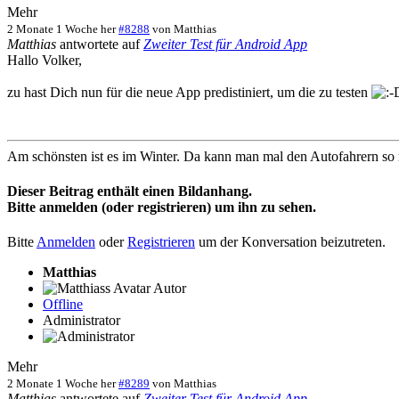
Mehr
2 Monate 1 Woche her
#8288
von
Matthias
Matthias
antwortete auf
Zweiter Test für Android App
Hallo Volker,
zu hast Dich nun für die neue App predistiniert, um die zu testen
Am schönsten ist es im Winter. Da kann man mal den Autofahrern so ri
Dieser Beitrag enthält einen Bildanhang.
Bitte anmelden (oder registrieren) um ihn zu sehen.
Bitte
Anmelden
oder
Registrieren
um der Konversation beizutreten.
Matthias
Autor
Offline
Administrator
Mehr
2 Monate 1 Woche her
#8289
von
Matthias
Matthias
antwortete auf
Zweiter Test für Android App