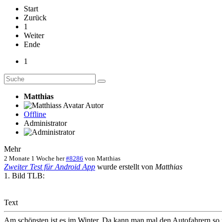
Start
Zurück
1
Weiter
Ende
1
Matthias
Autor
Offline
Administrator
Mehr
2 Monate 1 Woche her
#8286
von
Matthias
Zweiter Test für Android App
wurde erstellt von
Matthias
1. Bild TLB:
Text
Am schönsten ist es im Winter. Da kann man mal den Autofahrern so ri